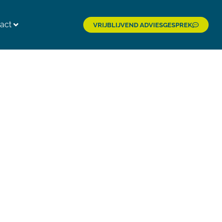
act
VRIJBLIJVEND ADVIESGESPREK