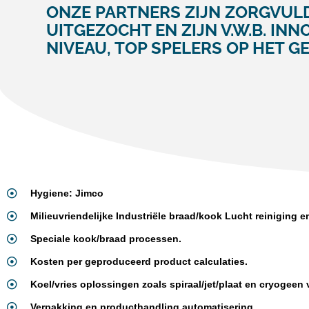
ONZE PARTNERS ZIJN ZORGVUL
UITGEZOCHT EN ZIJN V.W.B. INN
NIVEAU, TOP SPELERS OP HET GE
Hygiene: Jimco
Milieuvriendelijke Industriële braad/kook Lucht reiniging 
Speciale kook/braad processen.
Kosten per geproduceerd product calculaties.
Koel/vries oplossingen zoals spiraal/jet/plaat en cryogeen 
Verpakking en producthandling automatisering