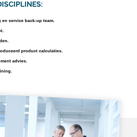
ISCIPLINES:
g en service back-up team.
t.
den.
oduceerd product calculaties.
pment advies.
aining.