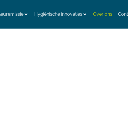
euremissie
Hygiënische innovaties
Over ons
Cont