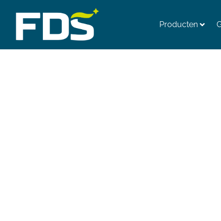
Producten
G
OVER ONS