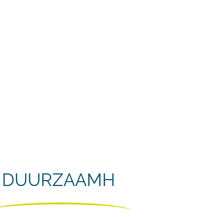
D
U
U
R
Z
A
A
M
H
E
I
D