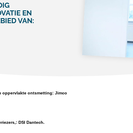
DIG
OVATIE EN
BIED VAN:
en oppervlakte ontsmetting: Jimco
vriezers,: DSI Dantech.